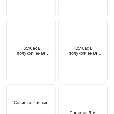
Прима из свинины
Полтавская
и говядины
Колбаса
Колбаса
полукопченая
полукопченая
Пермская из
Конская из конины
свинины
Сосиски Пряные