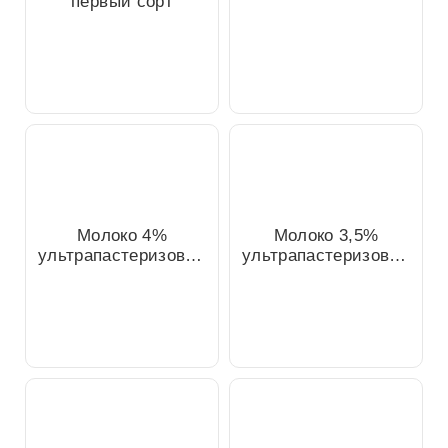
Мука пшеничная
первый сорт
Молоко 4%
Молоко 3,5%
ультрапастеризованное,
ультрапастеризованное,
1л
1л