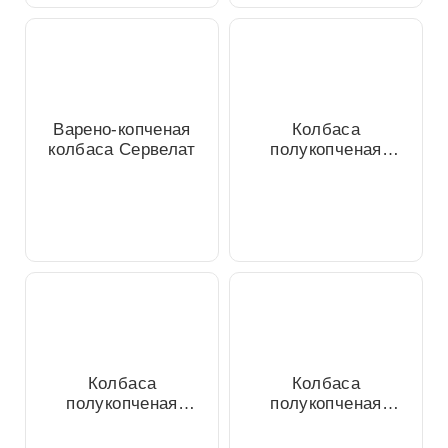
Варено-копченая
Колбаса
колбаса Сервелат
полукопченая
Раменская из
говядины
Колбаса
Колбаса
полукопченая
полукопченая