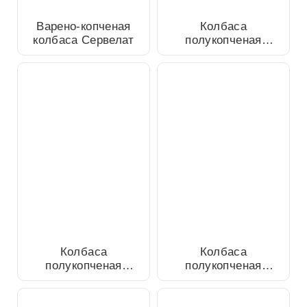
Варено-копченая колбаса
Колбаса полукопченая
Сервелат
Раменская из говядины
Колбаса полукопченая
Колбаса полукопченая
Прима из свинины и
Полтавская
говядины