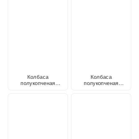
Колбаса полукопченая
Колбаса полукопченая
Пермская из свинины
Конская из конины