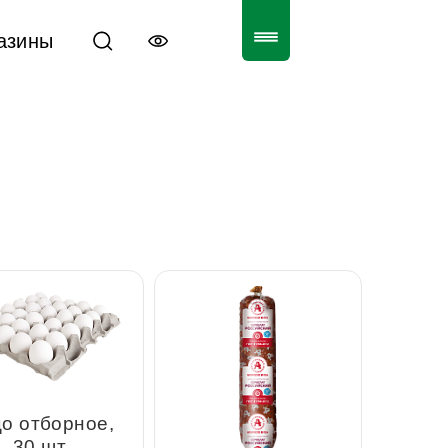
газины
 отборное, 30 шт