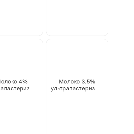
Мука пшеничная
высший сорт
Молоко 4%
Молоко 3,5%
пастеризованное,
ультрапастеризованное,
1л
1л