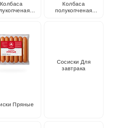
са полукопченая
Колбаса полукопченая
а из свинины и
Полтавская
говядины
сиски Пряные
Сосиски Для завтрака