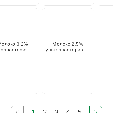
Молоко 3,2%
Молоко 2,5%
рапастеризованное,
ультрапастеризованное,
1л
1л
1
2
3
4
5