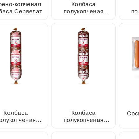
арено-копченая
Колбаса полукопченая
Колба
олбаса Сервелат
Раменская из говядины
Прим
баса полукопченая
Колбаса полукопченая
Со
мская из свинины
Конская из конины