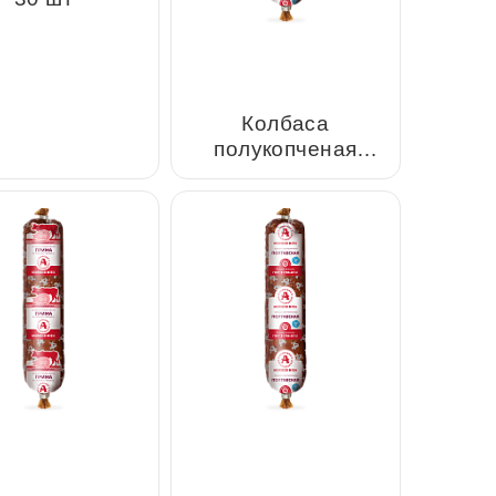
Колбаса полукопченая
сервелат Российский