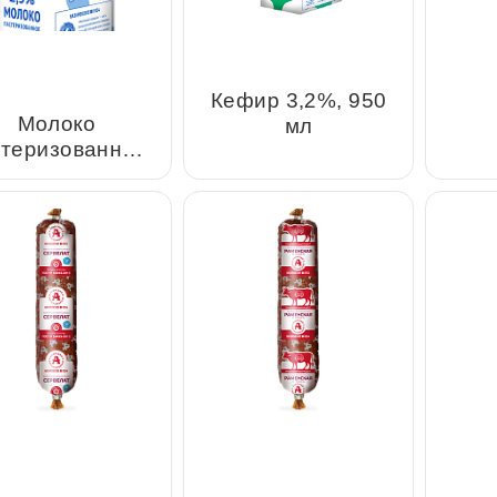
Молоко
Кефир 3,2%, 950 мл
еризованное 2,5%,
1л