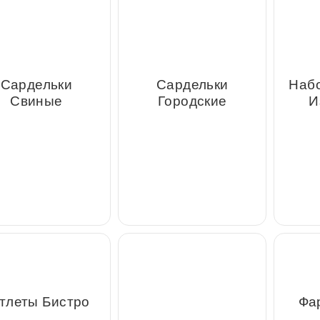
Набо
рдельки Свиные
Сардельки Городские