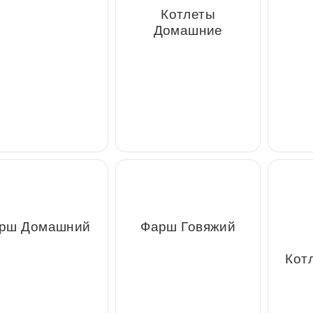
Котлеты Бистро
Котлеты Домашние
Ф
арш Домашний
Фарш Говяжий
Котле