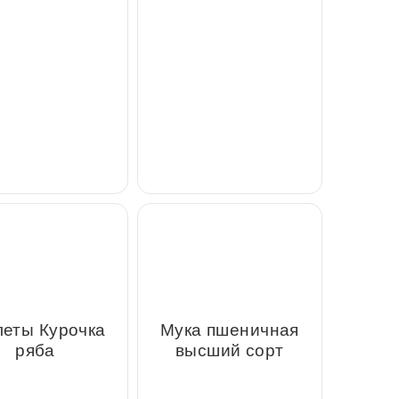
арш Куриный
Фарш Свиной
ты Курочка ряба