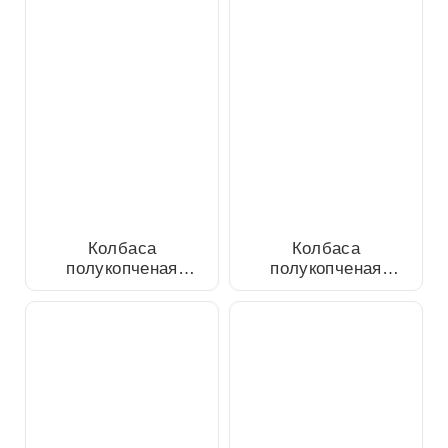
Колбаса полукопченая
Колбаса полукопченая
Пермская из свинины
Конская из конины