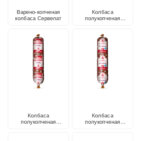
Варено-копченая колбаса
Колбаса полукопченая
Сервелат
Раменская из говядины
Колбаса полукопченая
Колбаса полукопченая
Прима из свинины и
Полтавская
говядины