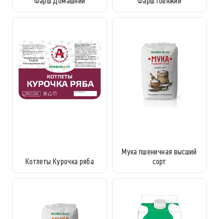
Фарш Домашний
Фарш Говяжий
Мука пшеничная высший
Котлеты Курочка ряба
сорт