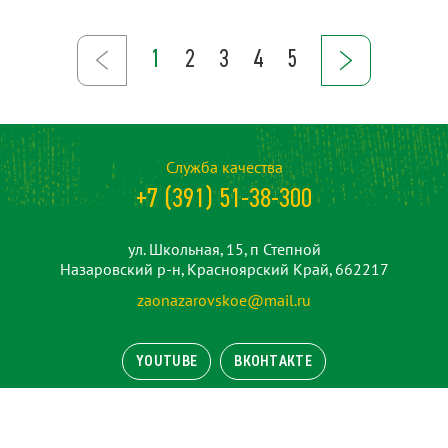
1
2
3
4
5
Служба качества
+7 (391) 51-38-300
ул. Школьная, 15, п Степной
Назаровский р-н, Красноярский Край, 662217
zaonazarovskoe@mail.ru
YOUTUBE
ВКОНТАКТЕ
Остались вопросы?