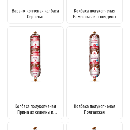
Варено-копченая колбаса
Колбаса полукопченая
Сервелат
Раменская из говядины
Колбаса полукопченая
Колбаса полукопченая
Прима из свинины и
Полтавская
говядины