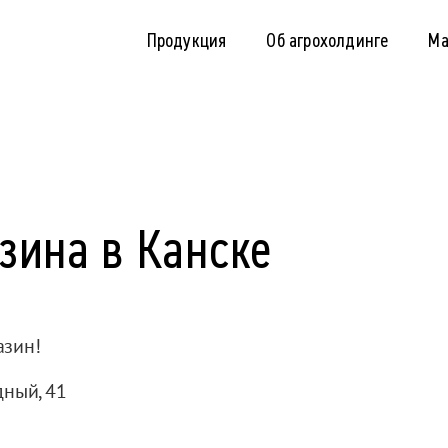
Продукция
Об агрохолдинге
Ма
зина в Канске
азин!
дный, 41